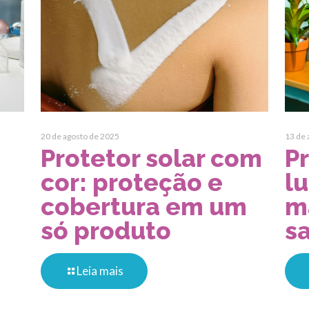
20 de agosto de 2025
13 de 
Protetor solar com
P
cor: proteção e
lu
cobertura em um
m
só produto
s
Leia mais