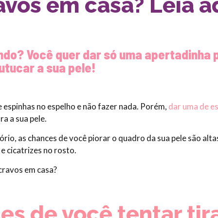
ravos em casa? Leia a
do? Você quer dar só uma apertadinha pr
utucar a sua pele!
 espinhas no espelho e não fazer nada. Porém,
dar uma de es
a a sua pele.
rio, as chances de você piorar o quadro da sua pele são altas
s
e cicatrizes no rosto.
 cravos em casa?
es de você tentar tir