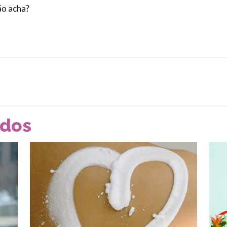
ão acha?
ados