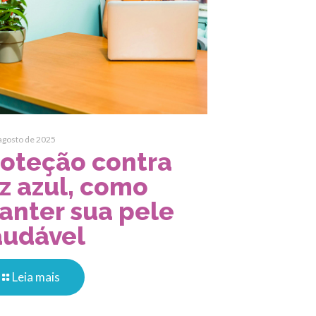
agosto de 2025
roteção contra
z azul, como
anter sua pele
audável
Leia mais