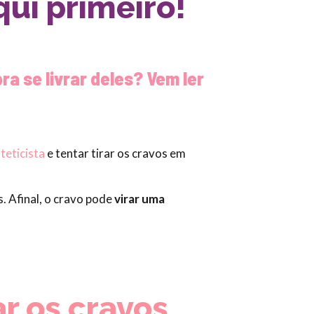
qui primeiro!
a se livrar deles? Vem ler
teticista
e tentar tirar os cravos em
. Afinal, o cravo pode
virar uma
ar os cravos