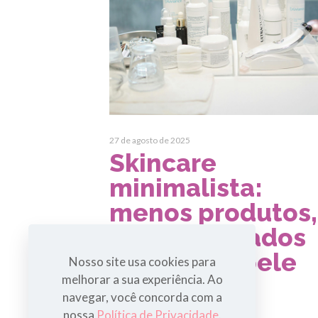
27 de agosto de 2025
Skincare
minimalista:
menos produtos,
mais resultados
para a sua pele
Nosso site usa cookies para
melhorar a sua experiência. Ao
navegar, você concorda com a
Leia mais
nossa
Política de Privacidade
.