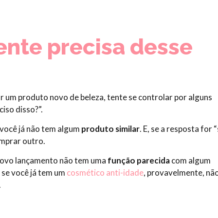
ente precisa desse
r um produto novo de beleza, tente se controlar por alguns
iso disso?”.
e você já não tem algum
produto similar
. E, se a resposta for “
mprar outro.
 novo lançamento não tem uma
função parecida
com algum
 se você já tem um
cosmético anti-idade
, provavelmente, nã
.