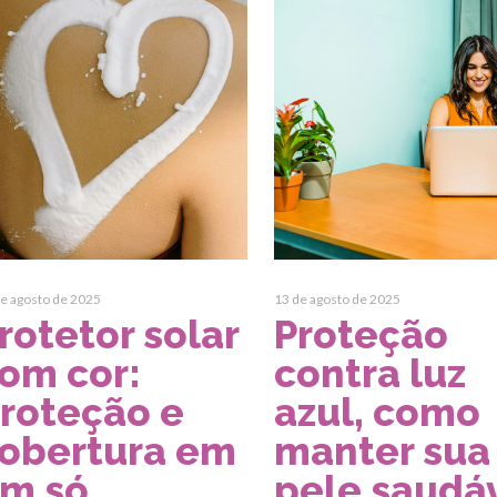
e agosto de 2025
13 de agosto de 2025
rotetor solar
Proteção
om cor:
contra luz
roteção e
azul, como
obertura em
manter sua
m só
pele saudá