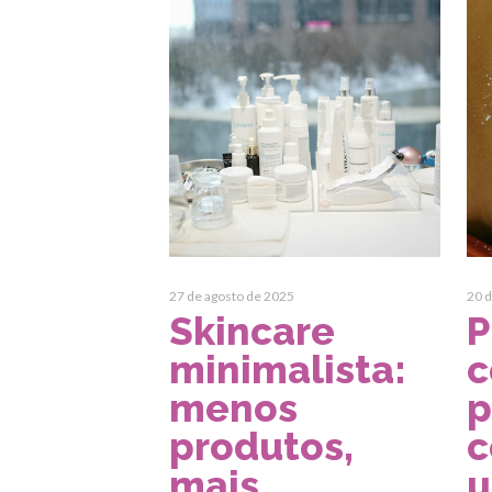
27 de agosto de 2025
20 d
Skincare
P
minimalista:
c
menos
p
produtos,
c
mais
u