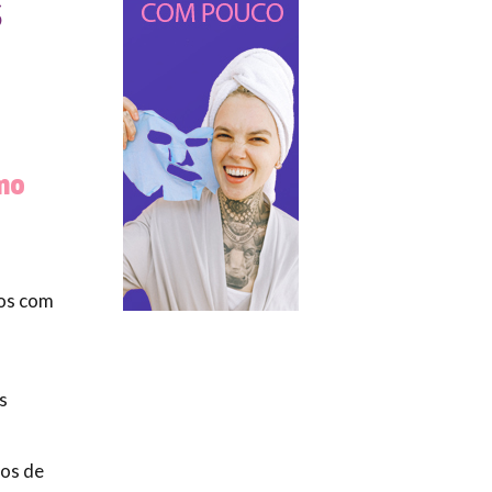
s
mo
nos com
s
tos de