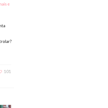
nais e
onta
trolar?
101