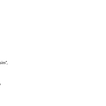
sim”,
o