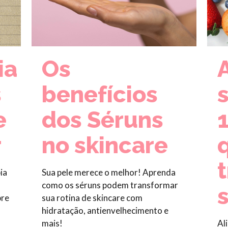
ia
Os
s
benefícios
e
dos Séruns
r
no skincare
ia
Sua pele merece o melhor! Aprenda
como os séruns podem transformar
bre
sua rotina de skincare com
hidratação, antienvelhecimento e
mais!
Al