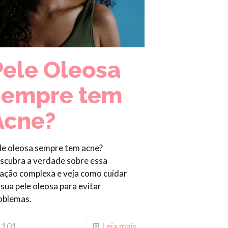
Pele Oleosa
sempre tem
Acne?
le oleosa sempre tem acne?
scubra a verdade sobre essa
lação complexa e veja como cuidar
 sua pele oleosa para evitar
oblemas.
101
Leia mais