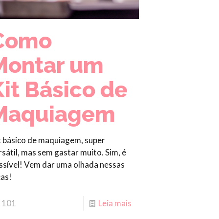
Como
Montar um
Kit Básico de
Maquiagem
t básico de maquiagem, super
rsátil, mas sem gastar muito. Sim, é
ssível! Vem dar uma olhada nessas
cas!
101
Leia mais