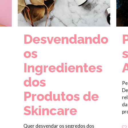
Desvendando
os
Ingredientes
dos
Pe
De
Produtos de
re
da
Skincare
pr
Quer desvendar os segredos dos