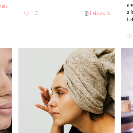
an
mais
al
101
Leia mais
be