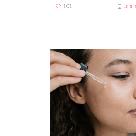
101
Leia 