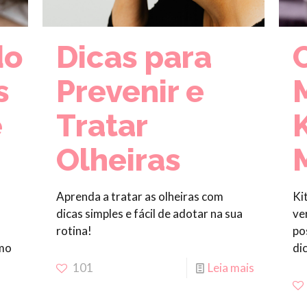
do
Dicas para
s
Prevenir e
e
Tratar
Olheiras
Aprenda a tratar as olheiras com
Ki
dicas simples e fácil de adotar na sua
ve
rotina!
po
omo
di
101
Leia mais