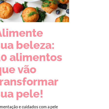
Alimente
sua beleza:
10 alimentos
que vão
transformar
sua pele!
imentação e cuidados com a pele